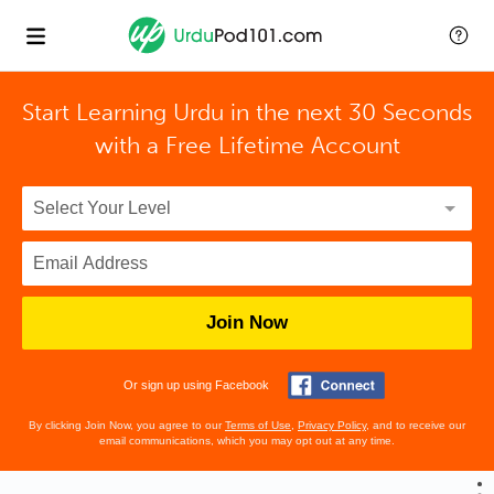
Start Learning Urdu in the next 30 Seconds
with
a Free Lifetime Account
Join Now
Or sign up using Facebook
By clicking Join Now, you agree to our
Terms of Use
,
Privacy Policy
, and to receive our
email communications, which you may opt out at any time.