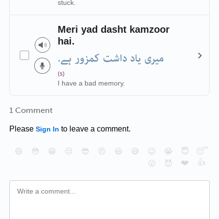
stuck.
Meri yad dasht kamzoor
hai.
میری یاد داشت کمزور ہے.
(s)
I have a bad memory.
1 Comment
Please
to leave a comment.
Sign In
😄
😳
😁
😒
😎
😠
😆
😅
😉
😭
😇
😴
❤️
👍
😮
😈