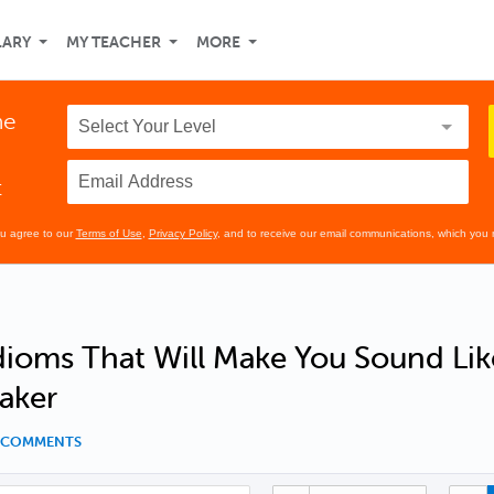
LARY
MY TEACHER
MORE
he
t
ou agree to our
Terms of Use
,
Privacy Policy
, and to receive our email communications, which you 
Idioms That Will Make You Sound Lik
aker
9 COMMENTS