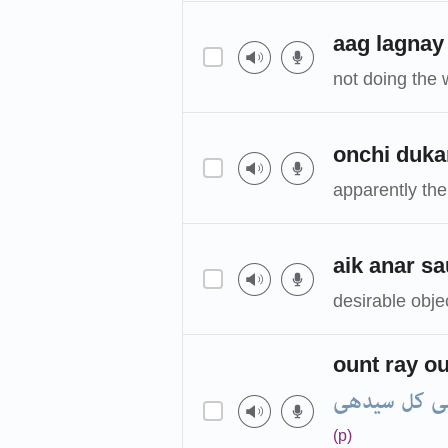
aag lagnay
not doing the w
onchi duka
apparently the
aik anar s
desirable obj
ount ray ou
ی کل سیدھی
(p)