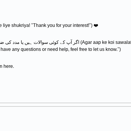
د! (Dilchaspi ke liye shukriya! "Thank you for your interest!") ❤️
اگر آپ کے  (Agar aap ke koi sawalat hain ya madad ki zaroorat hai, to
 have any questions or need help, feel free to let us know.")
n here.