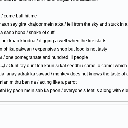
he maar / come bull hit me
آسمان سے گرا کھجور / Aasmaan say gira khajoor mein atka / fell from the sky and stuck i
آ / Aasteen ka sanp hona / snake of cuff
آگ لگن / Aag lagnay per kuan khodna / digging a well when the fire starts
اونچی / Onchi dukan phika pakwan / expensive shop but food is not tasty
anar sau bimar / one pomegranate and hundred ill people
اونٹ رے اونٹ تیری کون سی کل سیدھی / Ount ray ount teri kaun si kal seedhi / camel o came
بندر کیا جانے / Bandar kia janay adrak ka sawad / monkey does not knows the taste o
اپن / Apnay muu mian mithu ban na / acting like a parrot
ہاتھی کے پائوں میں سب کا  / Hathi ky paon mein sab ka paon / everyone's feet is along wit