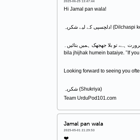
2025-06-25 13:47:44
Hi Jamal pan wala!
لچسپی کے لیے شکریہ
کوئی سوالات ہیں یا مدد کی ضرورت ہے، تو بلا جھجھک ہمیں بتائیں۔
bila jhijhak humein bataiye. "If you
Looking forward to seeing you ofte
شکریہ (Shukriya)
Team UrduPod101.com
Jamal pan wala
2025-05-01 21:29:53
❤️