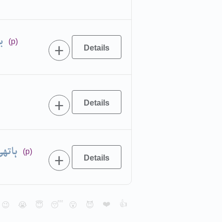
ب
(p)
ہاتھ
(p)
❤️
👍
😉
😭
😇
😴
😮
😈