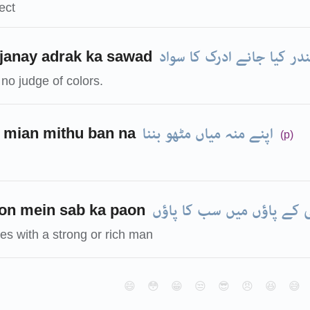
ect
ندر کیا جانے ادرک کا سواد
 janay adrak ka sawad
 no judge of colors.
اپنے منہ میاں مٹھو بننا
 mian mithu ban na
(p)
ی کے پاؤں میں سب کا پاؤں
aon mein sab ka paon
s with a strong or rich man
😄
😳
😁
😒
😎
😠
😆
😅