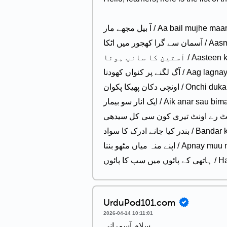
آ بیل مجھے مار / Aa bail muj
 میں اٹکا
ستین کا سانپ ہونا
ے پر کنواں کھودنا
 دکان پھیکا پکوان
ایک انار سو بیمار / Aik 
 ادرک کا سواد
ے منہ میاں مٹھو بننا
پائوں
UrduPod101.com
2026-04-14 10:11:01
سلام آسمرانی