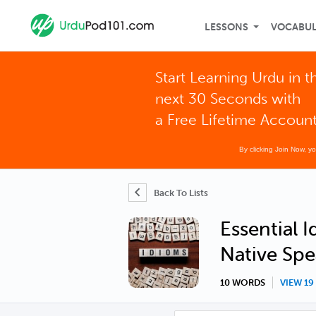
LESSONS
VOCABU
Start Learning Urdu in t
next 30 Seconds with
a Free Lifetime Accoun
By clicking Join Now, y
Back To Lists
Essential 
Native Spe
10 WORDS
VIEW 1