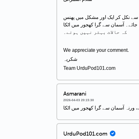
سے نکل کر ایک اور مشکل میں پھنس
جائے۔ آسمان سے گرا کھجور میں اٹکا (aasmaan se gira khajoor mein atka) - یہ ایک تصویری انداز ہے جو چپکے سے سمجھا دیتا ہے
کہ حالات بہتر نہیں ہوئے۔
We appreciate your comment.
شکریہ
Team UrduPod101.com
Asmarani
2026-04-03 20:15:30
ے، ورنہ آسمان سے گرا کھجور میں اٹکا
UrduPod101.com