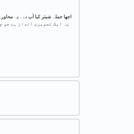
اچھا جملہ شیئر کیا آپ نے۔ یہ محا