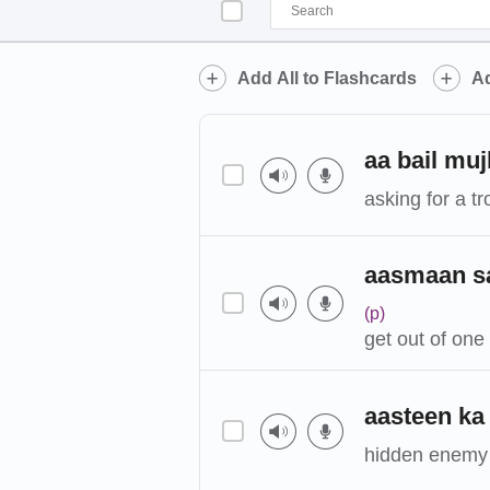
Add All to Flashcards
Ad
aa bail mu
asking for a t
aasmaan sa
(p)
get out of one 
aasteen ka
hidden enemy