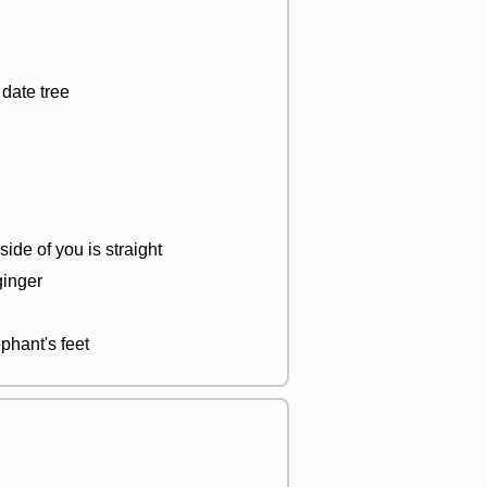
n a date tree
l which side of you is straight
f ginger
h elephant's feet