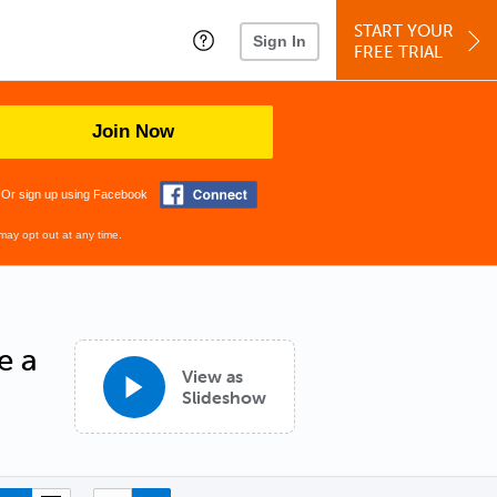
START YOUR
Sign In
FREE TRIAL
Join Now
Or sign up using Facebook
may opt out at any time.
e a
View as
Slideshow