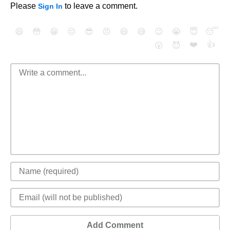
Please
to leave a comment.
Sign In
😄
😳
😁
😒
😎
😠
😆
😅
😉
😭
😇
😴
❤️
👍
😮
😈
Add Comment