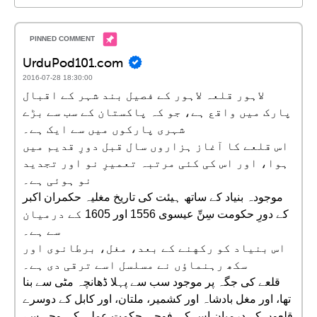
UrduPod101.com
2016-07-28 18:30:00
لاہور قلعہ لاہور کے فصیل بند شہر کے اقبال
پارک میں واقع ہے، جو کہ پاکستان کے سب سے بڑے
شہری پارکوں میں سے ایک ہے۔
اس قلعے کا آغاز ہزاروں سال قبل دورِ قدیم میں
ہوا، اور اس کی کئی مرتبہ تعمیرِ نو اور تجدید
نو ہوئی ہے۔
موجودہ بنیاد کے ساتھ ہیئت کی تاریخ مغلیہ حکمران اکبر
کے دورِ حکومت سِنِّ عیسوی 1556 اور 1605 کے درمیان
سے ہے۔
اس بنیاد کو رکهنے کے بعد، مغل، برطانوی اور
سکھ رہنماؤں نے مسلسل اسے ترقی دی ہے۔
قلعے کی جگہ پر موجود سب سے پہلا ڈھانچہ مٹی سے بنا
تھا، اور مغل بادشاہ اور کشمیر، ملتان، اور کابل کے دوسرے
قلعوں کے درمیان اس کی فوجی حکمت عملی کی وجہ سے