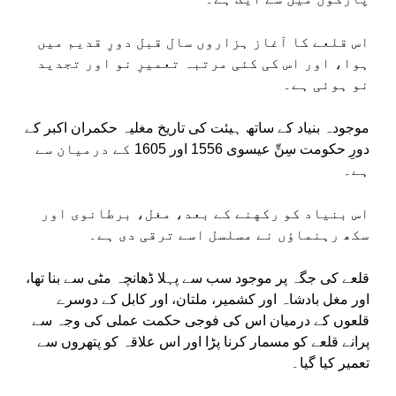
اس قلعے کا آغاز ہزاروں سال قبل دورِ قدیم میں
ہوا، اور اس کی کئی مرتبہ تعمیرِ نو اور تجدید
نو ہوئی ہے۔
موجودہ بنیاد کے ساتھ ہیئت کی تاریخ مغلیہ حکمران اکبر کے
دورِ حکومت سِنِّ عیسوی 1556 اور 1605 کے درمیان سے
ہے۔
اس بنیاد کو رکهنے کے بعد، مغل، برطانوی اور
سکھ رہنماؤں نے مسلسل اسے ترقی دی ہے۔
قلعے کی جگہ پر موجود سب سے پہلا ڈھانچہ مٹی سے بنا تھا،
اور مغل بادشاہ اور کشمیر، ملتان، اور کابل کے دوسرے
قلعوں کے درمیان اس کی فوجی حکمت عملی کی وجہ سے
پرانے قلعے کو مسمار کرنا پڑا اور اس علاقہ کو پتھروں سے
تعمیر کیا گیا۔