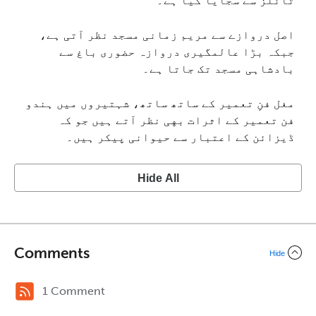
ٹائلز سے سجایا گیا ہے۔
اصل دروازے سے مریم زمانی مسجد نظر آتی ہے،
جبکہ بڑا عالمگیری دروازہ حضوری باغ سے
بادشاہی مسجد تک جاتا ہے۔
مغل فنِ تعمیر کے ساتھ ساتھ، شہتیروں میں ہندو
فن تعمیر کے اثرات بهی نظر آتے ہیں جو کہ
ڈیزائن کے اعتبار سے حیوانی پیکر ہیں۔
Hide All
Comments
Hide
1 Comment