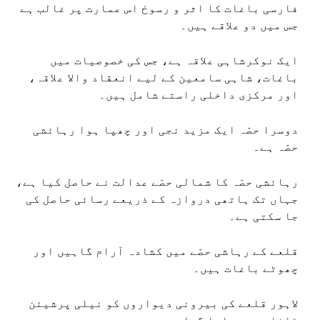
فارسی باغات کا اثر و رسوخ اس عمارت پر غالب ہے
جس میں دو علاقے ہیں۔
ایک نوکرشاہی علاقہ ہے، جس کی خصوصیات میں
باغات، شاہی سامعین کے لیے انعقاد والا علاقہ،
اور مرکزی داخلی راستے شامل ہیں۔
دوسرا حصّہ ایک مزید نجی اور چھپا ہوا رہائشی
حصّہ ہے۔
رہائشی حصّہ کا شمالی حصّے عدالت نے حاصل کیا ہے،
جہاں تک ہاتھی دروازہ کے ذریعے رسائی حاصل کی
جا سکتی ہے۔
قلعے کے رہاشی حصّے میں کشادہ آرام گاہیں اور
چھوٹے باغات ہیں۔
لاہور قلعے کی بیرونی دیواروں کو نیلی پرشیئن