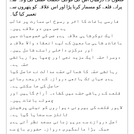
پرانے قلعے کو مسمار کرنا پڑا اور اس علاقہ کو پتھروں سے
تعمیر کیا گیا۔
فارسی باغات کا اثر و رسوخ اس عمارت پر غالب
ہے جس میں دو علاقے ہیں۔
ایک نوکرشاہی علاقہ ہے، جس کی خصوصیات میں
باغات، شاہی سامعین کے لیے انعقاد والا علاقہ،
اور مرکزی داخلی راستے شامل ہیں۔
دوسرا حصّہ ایک مزید نجی اور چھپا ہوا رہائشی
حصّہ ہے۔
رہائشی حصّہ کا شمالی حصّے عدالت نے حاصل کیا
ہے، جہاں تک ہاتھی دروازہ کے ذریعے رسائی
حاصل کی جا سکتی ہے۔
قلعے کے رہاشی حصّے میں کشادہ آرام گاہیں اور
چھوٹے باغات ہیں۔
لاہور قلعے کی بیرونی دیواروں کو نیلی پرشیئن
ٹائلز سے سجایا گیا ہے۔
اصل دروازے سے مریم زمانی مسجد نظر آتی ہے،
جبکہ بڑا عالمگیری دروازہ حضوری باغ سے