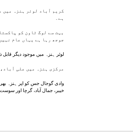
کریم آباد لوئر ہنزہ میں م
ہے۔
بہت سے لوگ ٹاون کو پاکستا
جوجھ رہا ہے یہاں عام نہیں
لوئر ہنزہ میں موجود دیگر قابل ذ
مرکزی ہنزہ میں علی آباد، 
وادی گوجال جس کو اپر ہنزہ بھی
خیبر، جمال آباد، گرچا اور سوست