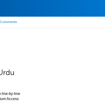
Comments
Urdu
 line-by-line
mium Access