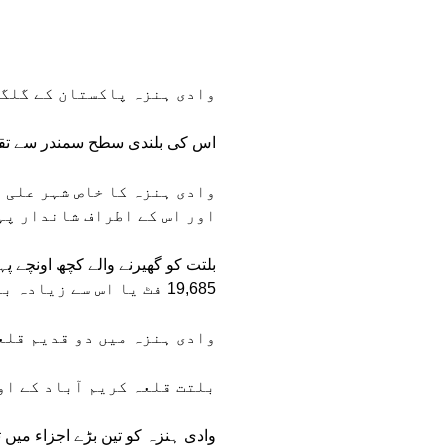
وادی ہنزہ پاکستان کے گلگت
اس کی بلندی سطح سمندر سے تقریباً 8,200 فٹ ہے اور یہ تقریبا 3,100 مربع میل علاقہ پ
وادی ہنزہ کا خاص شہر علی 
اور اس کے اطراف شاندار پہ
بلتت کو گھیرنے والے کچھ اونچے پ
19,685 فٹ یا اس سے زیادہ بلند ہیں۔
وادی ہنزہ میں دو قدیم قلع
بلتت قلعہ کریم آباد کے او
وادی ہنزہ کو تین بڑے اجزاء میں 