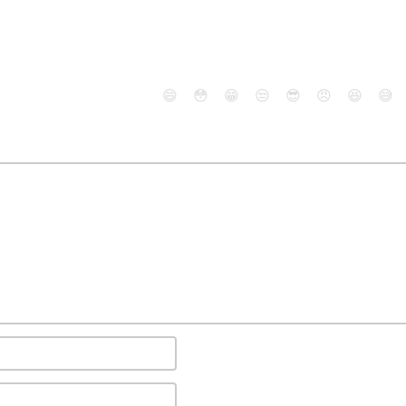
😄
😳
😁
😒
😎
😠
😆
😅