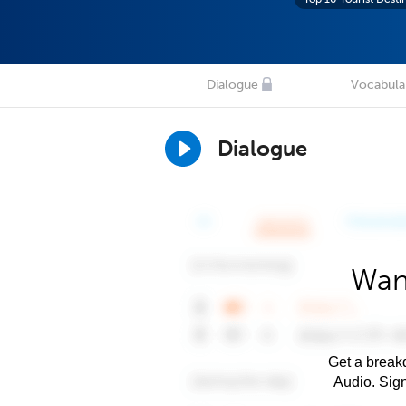
Dialogue
Vocabula
Dialogue
Wan
Get a breakd
Audio. Sig