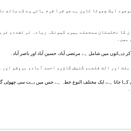
وجود ایک چھوٹا ٹاون ہے جو قرا قرم ہائی وے کے ساتھ نا
ن کا نخلستان سمجھتے ہیں، کیونکہ زیادہ تر تشدد، غربت
 ہیں۔
کر دیہاتوں میں شامل ہے مرتضی آباد، حسین آباد اور ناصر آباد۔
بلٹ اور الٹ قلعے، گنیش گاؤں، احمد آباد، بروشو اور د
 کہا جاتا ہے، ایک مختلف النوع خطہ ہے جس میں بہت سی چھوٹی گھا
۔