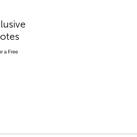
lusive
Notes
or a Free