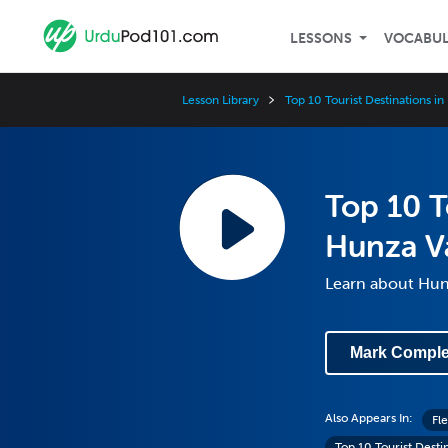
LESSONS
VOCABU
Lesson Library
Top 10 Tourist Destinations in
Top 10 T
Hunza V
Learn about Hun
Mark Comple
Also Appears In:
Fl
Top 10 Tourist Destin