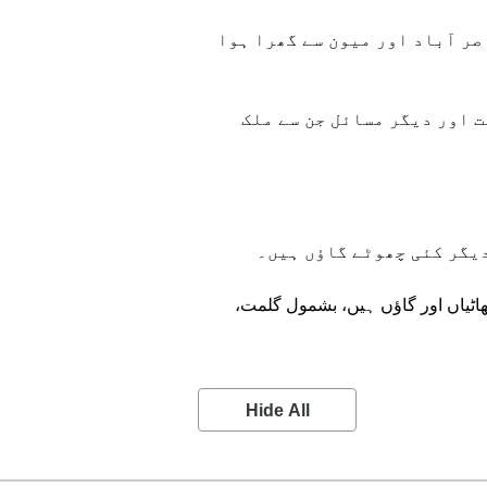
صر آباد اور میون سے گھرا ہوا
 اور دیگر مسائل جن سے ملک
یگر کئی چھوٹے گاؤں ہیں۔
ٹیاں اور گاؤں ہیں، بشمول گلمت،
Hide All