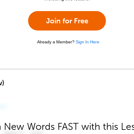
Join for Free
Already a Member?
Sign In Here
w)
 New Words FAST with this Le