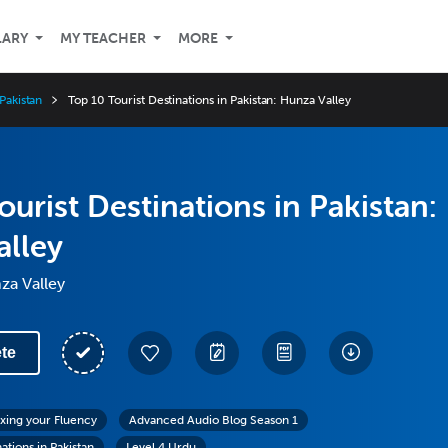
LARY
MY TEACHER
MORE
 Pakistan
Top 10 Tourist Destinations in Pakistan: Hunza Valley
ourist Destinations in Pakistan:
alley
za Valley
te
exing your Fluency
Advanced Audio Blog Season 1
ations in Pakistan
Level 4 Urdu