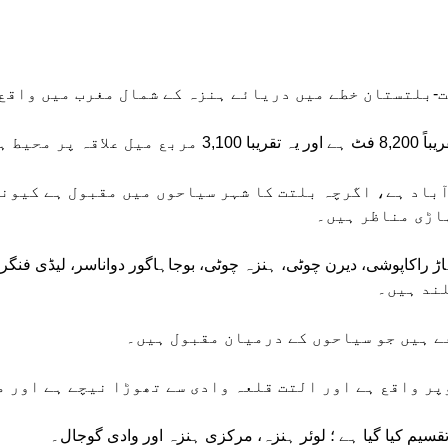
-بلتستان خطے میں دریائے ہنزہ کے شمال مغرب میں واقع
ر محیط ہے۔
آباد ہے، اگرچہ بلتت کا شہر سیاحوں میں مقبول ہے کیونک
اڑی مناظر ہیں۔
ہاڑ راکاپوشی، دیرن چوٹی، ہنزہ چوٹی، بوجاہاگور دواناسر، لیڈی فنگر 
ے ہیں جو سیاحوں کے درمیان مقبول ہیں۔
پر واقع ہے اور التت قلعہ وادی سے تھوڑا نیچے ہے اور م
تقسیم کیا گیا ہے ؛ لوئر ہنزہ، مرکزی ہنزہ اور وادی گوجال۔