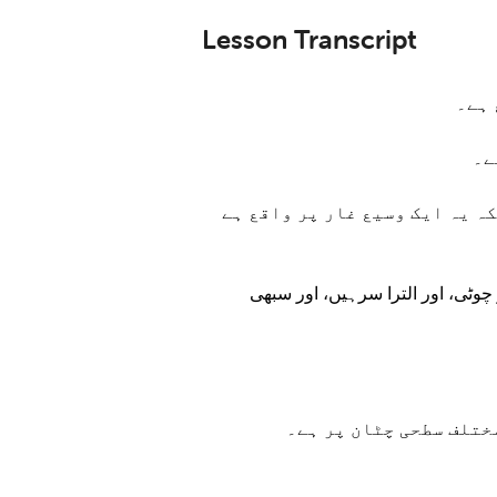
Lesson Transcript
 ہے۔
ہ یہ ایک وسیع غار پر واقع ہے
چوٹی، اور الترا سرہیں، اور سبھی
ختلف سطحی چٹان پر ہے۔