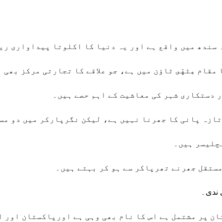
سندھ میں واقع ہے اور یہ دنیا کا اکلوتا پیداواری ری
قام مِٹهّى ٹاؤن میں ہے، جو علاقے کا تجارتی مرکز بھی 
 دستکاری شہر کی معاشیت کے اہم حصے ہیں۔
ازہ پانی کا جھرنا نہیں ہے، لیکن نگرپارکر میں دو مس
چلیسر ہیں۔
مستقل جھرنے تھرپاکر سے ہو کر بہتے ہیں۔
ی ندی۔
ان پر مشتمل ہے اس کا نام بھی وہی ہے اورپاکستان اور ان