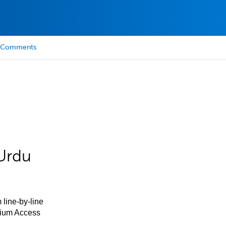
Comments
Urdu
 line-by-line
mium Access