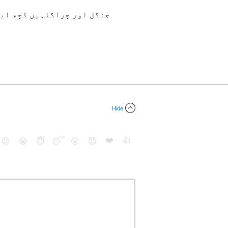
جنگل اور چراگاہیں کچھ ایس
Hide
❤️
👍
😉
😭
😇
😴
😮
😈