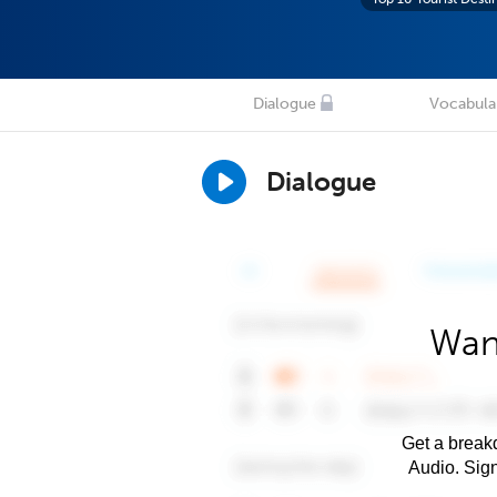
Dialogue
Vocabula
Dialogue
Wan
Get a breakd
Audio. Sig