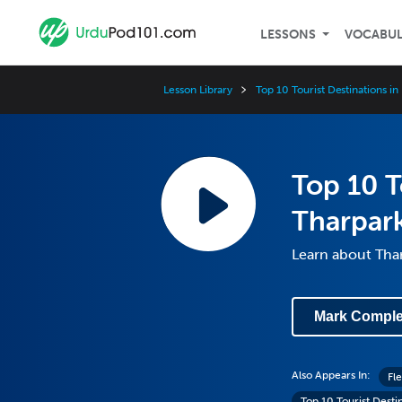
LESSONS
VOCABU
Lesson Library
Top 10 Tourist Destinations in
Top 10 T
Tharpar
Learn about Tha
Mark Comple
Also Appears In:
Fl
Top 10 Tourist Destin