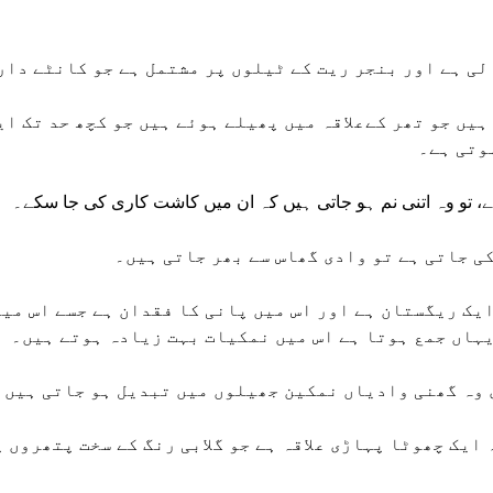
لی ہے اور بنجر ریت کے ٹیلوں پر مشتمل ہے جو کانٹے دار
ہیں جو تھر کےعلاقہ میں پھیلے ہوئے ہیں جو کچھ حد تک ا
وتی ہے۔
، تو وہ اتنی نم ہو جاتی ہیں کہ ان میں کاشت کاری کی جا سکے۔
ی جاتی ہے تو وادی گھاس سے بھر جاتی ہیں۔
یک ریگستان ہے اور اس میں پانی کا فقدان ہے جسے اس میں
یہاں جمع ہوتا ہے اس میں نمکیات بہت زیادہ ہوتے ہیں۔
 وہ گھنی وادیاں نمکین جھیلوں میں تبدیل ہو جاتی ہیں ج
یک چھوٹا پہاڑی علاقہ ہے جو گلابی رنگ کے سخت پتھروں 