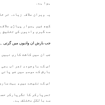
ہوا ہے۔
یہ ویران علاقہ زیادہ تر خا
کچھ غیر ہموار پہاڑی علاقے 
سے گہری وادیوں کی تخلیق ہ
جب بارش ان وادیوں میں گرتی ہے
جب ان میں کاشت کاری نہیں ک
اس کے باوجود، تھر اب بھی ا
بارش کے موسم میں جو پانی 
اس کے نتیجے میں، بہت ساری
تھرپارکر کا نگرپارکر حصہ ا
سے بالکل مختلف ہے۔