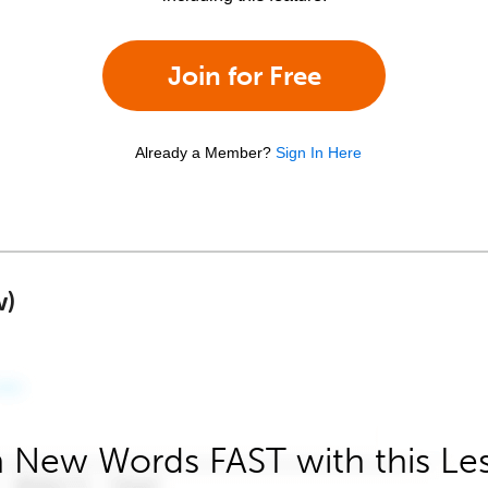
Join for Free
Already a Member?
Sign In Here
w)
 New Words FAST with this Le