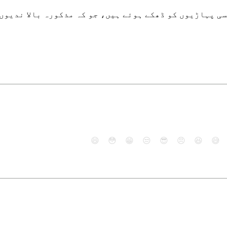
ی پہاڑیوں کو ڈھکے ہوئے ہیں، جو کہ مذکورہ بالا ندیوں
😄
😳
😁
😒
😎
😠
😆
😅