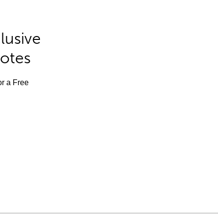
lusive
Notes
or a Free