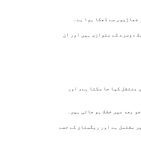
 جھاڑیوں سے ڈھکا ہوا ہے۔
یک دوسرے کے متوازی ہیں اور ان
 منتقل کیا جا سکتا ہے، اور
و بعد میں خشک ہو جاتی ہیں۔
پر مشتمل ہے اور ریگستان کے حصے