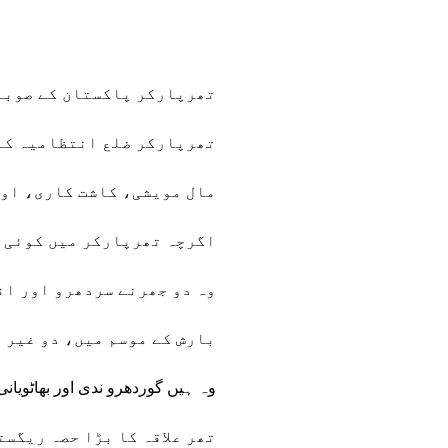
تھرپارکر پاکستان کے صوبہ 
تھرپارکر ضلع انتظامیہ کا م
مال مویشی، کاشت کاری، اور
اگرچہ تھرپارکر میں کوئی ت
وہ دو جھرنے سردھرو اور ان
بارش کے موسم میں، دو غیر 
وہ ہیں گوردھرو ندی اور بھاٹویان
تھر علاقہ کا بڑا حصہ ریگست