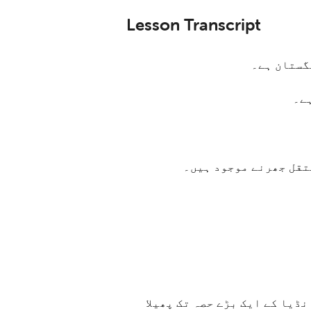
Lesson Transcript
گستان ہے۔
ہے۔
تقل جھرنے موجود ہیں۔
ڈیا کے ایک بڑے حصہ تک پھیلا