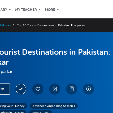
LARY
MY TEACHER
MORE
 Pakistan
Top 10 Tourist Destinations in Pakistan: Tharparkar
ourist Destinations in Pakistan:
kar
rparkar
te
exing your Fluency
Advanced Audio Blog Season 1
ations in Pakistan
Level 4 Urdu