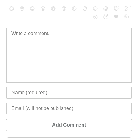
😄
😳
😁
😒
😎
😠
😆
😅
😉
😭
😇
😴
❤️
👍
😮
😈
Add Comment