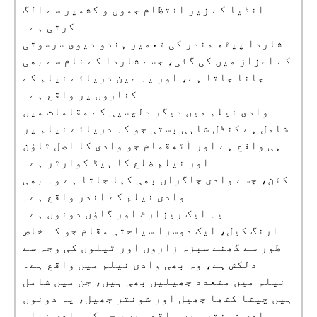
انڈیا کے زیر انتظام جموں و کشمیر سے الگ
کرتی ہے۔
شاردا پیٹھ مندر کی تعمیر ہندو دیوی سرسوتی
کے اعزاز میں کی گئی، جسے شاردا کے نام سے بھی
جانا جاتا ہے، اور یہ عین دریائے نیلم کے
کناروں پر واقع ہے۔
وادی نیلم میں دیگر دلچسپی کے مقامات میں
شامل ہے کنڈل شاہی بستی جو کہ دریائے نیلم پر
ہی واقع ہے اور آٹھقمام جو وادی کا اصل ٹاؤن
اور نیلم ضلع کا ہیڈ کوارٹر ہے۔
کٹن، جسے وادی جاگراں بھی کہا جاتا ہے وہ بھی
وادی نیلم کے اندر واقع ہے۔
یہ ایک ریزارٹ اور گاؤں دونوں ہے۔
ارنگ کیل، ایک دوسرا سیاحتی مقام جو کہ خاص
طور سے گھنے سبزہ زاروں اور ٹیلوں کی وجہ سے
دلکش ہے، وہ بھی وادی نیلم میں واقع ہے۔
نیلم میں متعدد جھیلیں بھی ہیں، جن میں شامل
ہیں چیتا کتھا جھیل اور شونتر جھیل، یہ دونوں
وادی شونتر میں واقع ہیں، جو کہ وادی نیلم