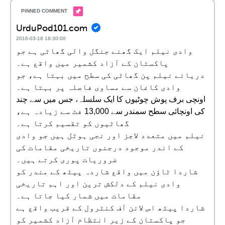
UrduPod101.com
2016-03-18 18:30:00
وادی نیلم ایک گھنے جنگل والی گھاٹی ہے جو
پاکستان کے آزاد کشمیر میں واقع ہے۔
دریائے نیلم پن گھاٹی کی سطح میں بہتا ہے، جو
وادی کاغان سے مساوی فاصلہ پر بہتا ہے۔
اونچی برف پوش چوٹیوں کا ایک سلسلہ، جس میں سے چند
کی اونچائی سطح سمندر سے 13,000 فٹ سے زیادہ ہے،
گھاٹیوں کو تقسیم کرتا ہے۔
نیلم میں متعدد لاجز اور نجی ہوٹل ہیں جو وادی
کے اندر موجود درجنوں تاریخی مقامات کی
ضروریات پوری کرتے ہیں۔
شاردا ٹاؤن میں واقع شاردہ پیٹھ کے مندر کو
وادی نیلم کے دلکش ترین اور اہم تاریخی
مقامات میں شمار کیا جاتا ہے۔
شاردا پیٹھ اس لائن آف کنٹرول کے قریب واقع ہے
جو پاکستان کے زیر انتظام آزاد کشمیر کو