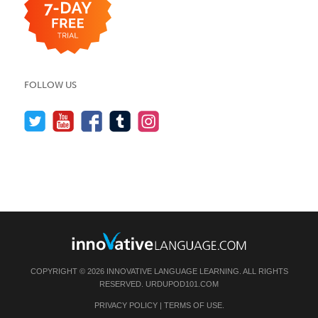
FOLLOW US
COPYRIGHT © 2026 INNOVATIVE LANGUAGE LEARNING. ALL RIGHTS
RESERVED.
URDUPOD101.COM
PRIVACY POLICY
|
TERMS OF USE
.