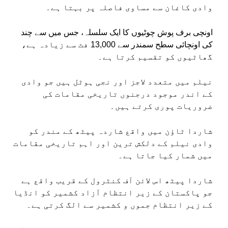
وادی کاغان سے مساوی فاصلہ پر بہتا ہے۔
اونچی برف پوش چوٹیوں کا ایک سلسلہ، جس میں سے چند
کی اونچائی سطح سمندر سے 13,000 فٹ سے زیادہ ہے،
گھاٹیوں کو تقسیم کرتا ہے۔
نیلم میں متعدد لاجز اور نجی ہوٹل ہیں جو وادی
کے اندر موجود درجنوں تاریخی مقامات کی
ضروریات پوری کرتے ہیں۔
شاردا ٹاؤن میں واقع شاردہ پیٹھ کے مندر کو
وادی نیلم کے دلکش ترین اور اہم تاریخی مقامات
میں شمار کیا جاتا ہے۔
شاردا پیٹھ اس لائن آف کنٹرول کے قریب واقع ہے
جو پاکستان کے زیر انتظام آزاد کشمیر کو انڈیا
کے زیر انتظام جموں و کشمیر سے الگ کرتی ہے۔