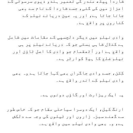
شاردا پیٹھ مندر کی تعمیر ہندو دیوی سرسوتی کے
اعزاز میں کی گئی، جسے شاردا کے نام سے بھی
جانا جاتا ہے، اور یہ عین دریائے نیلم کے
کناروں پر واقع ہے۔
وادی نیلم میں دیگر دلچسپی کے مقامات میں شامل
ہے کنڈل شاہی بستی جو کہ دریائے نیلم پر ہی
واقع ہے اور آٹھقمام جو وادی کا اصل ٹاؤن اور
نیلم ضلع کا ہیڈ کوارٹر ہے۔
کٹن، جسے وادی جاگراں بھی کہا جاتا ہے وہ بھی
وادی نیلم کے اندر واقع ہے۔
یہ ایک ریزارٹ اور گاؤں دونوں ہے۔
ارنگ کیل، ایک دوسرا سیاحتی مقام جو کہ خاص طور
سے گھنے سبزہ زاروں اور ٹیلوں کی وجہ سے دلکش
ہے، وہ بھی وادی نیلم میں واقع ہے۔