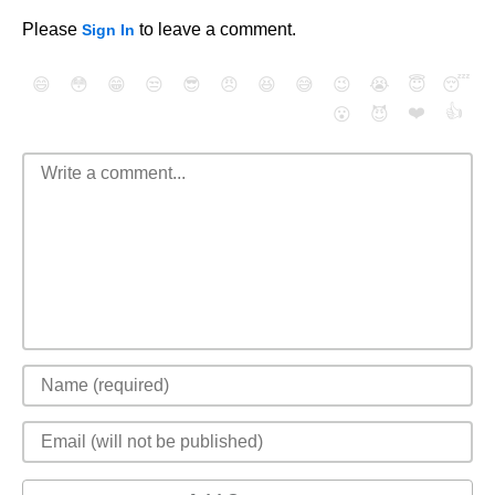
Please
to leave a comment.
Sign In
😄
😳
😁
😒
😎
😠
😆
😅
😉
😭
😇
😴
❤️
👍
😮
😈