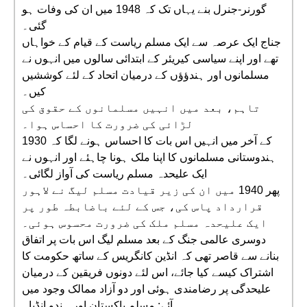
گورنر-جنرل بنے یہاں تک کہ 1948 میں ان کی وفات ہو
گئی۔
جناج ایک عرصہ سے ایک مسلم ریاست کے قیام کے خواہاں
تھے اور اپنے سیاسی کیریئر کے ابتدائی سالوں میں انہوں نے
مسلمانوں اور ہندؤؤں کے درمیان اتحاد کے لئے کوششیں
کیں۔
تاہم، بعد میں انہیں مسلمانوں کے حقوق کی
لڑائی کی ضرورت کا احساس ہوا۔
1930 کے آخر میں انہیں اس بات کا احساس ہونے لگا کہ
ہندوستانی مسلمانوں کا اپنا ملک ہونا چاہئے اور انہوں نے
ایک علیحدہ مسلم ریاست کی آواز لگائی۔
پھر 1940 میں ان کی زیر قیادت مسلم لیگ نے لاہور
قرارداد پاس کی، جس کے لئے باضابطہ طور پر
ایک علیحدہ مسلم ملک کی ضرورت محسوس ہوئی۔
دوسری عالمی جنگ کے بعد مسلم لیگ اس بات پر اتفاق
بنانے سے قاصر تھی کہ انڈین کانگریس کے ساتھ حکومت کا
اشتراک کیسے کیا جائے، اس لئے دونوں فریقین کے درمیان
علیحدگی پر رضامندی ہوئی اور دو آزاد ممالک وجود میں
آئے: مسلم پاکستان اور ہندو انڈیا۔