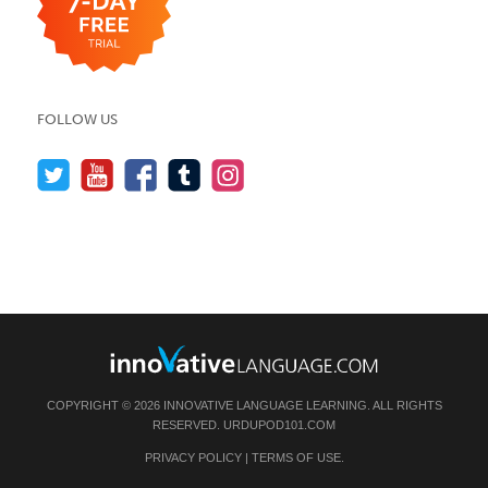
FOLLOW US
COPYRIGHT © 2026 INNOVATIVE LANGUAGE LEARNING. ALL RIGHTS
RESERVED.
URDUPOD101.COM
PRIVACY POLICY
|
TERMS OF USE
.