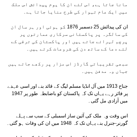
مانا جاتا ہے، اس لئے ان کا یوم پیدائش اس ملک
میں ایک عام تہوار کی طرح منایا جاتا ہے۔
ان کی پیدائش 25 دسمبر 1876 کو ہوئی اور ہر سال ان
کی سالگرہ پر پاکستانی سرکاری عمارتوں پر
پرچم لہرائے جاتے ہیں اور پاکستان کی ترقی کے
لئے دعا کے ساتھ دن کی شروعات کرتے ہیں۔
سبھی تقریباتی گارڈز اس مزار پر رکھے جاتے ہیں
جہاں وہ مدفن ہیں۔
جناح 1913 میں آل انڈیا مسلم لیگ کے قائد بنے اور اسی عہدے
پر فائز رہے یہاں تک کہ پاکستان کو باضابطہ طور پر 1947
میں آزادی مل گئی۔
اس وقت وہ ملک کی آئین ساز اسمبلی کے سب سے پہلے
گورنر-جنرل بنے یہاں تک کہ 1948 میں ان کی وفات ہو گئی۔