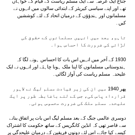
جناج ایک عرصہ سے ایک مسلم ریاست کے قیام کے خواہاں
تھے اور اپنے سیاسی کیریئر کے ابتدائی سالوں میں انہوں نے
مسلمانوں اور ہندؤؤں کے درمیان اتحاد کے لئے کوششیں
کیں۔
تاہم، بعد میں انہیں مسلمانوں کے حقوق کی
لڑائی کی ضرورت کا احساس ہوا۔
1930 کے آخر میں انہیں اس بات کا احساس ہونے لگا کہ
ہندوستانی مسلمانوں کا اپنا ملک ہونا چاہئے اور انہوں نے ایک
علیحدہ مسلم ریاست کی آواز لگائی۔
پھر 1940 میں ان کی زیر قیادت مسلم لیگ نے لاہور
قرارداد پاس کی، جس کے لئے باضابطہ طور پر ایک
علیحدہ مسلم ملک کی ضرورت محسوس ہوئی۔
دوسری عالمی جنگ کے بعد مسلم لیگ اس بات پر اتفاق بنانے
سے قاصر تھی کہ انڈین کانگریس کے ساتھ حکومت کا اشتراک
کیسے کیا جائے، اس لئے دونوں فریقین کے درمیان علیحدگی پر