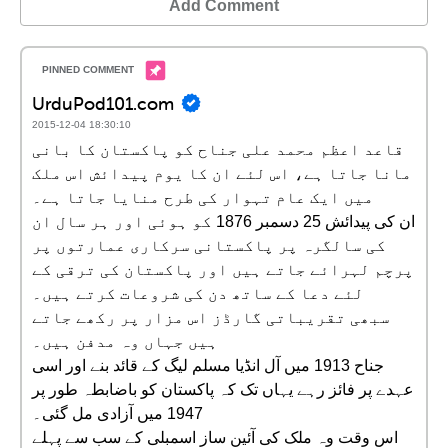
Add Comment
UrduPod101.com
2015-12-04 18:30:10
قاعد اعظم محمد علی جناح کو پاکستان کا بانی
مانا جاتا ہے، اس لئے ان کا یوم پیدائش اس ملک
میں ایک عام تہوار کی طرح منایا جاتا ہے۔
ان کی پیدائش 25 دسمبر 1876 کو ہوئی اور ہر سال ان
کی سالگرہ پر پاکستانی سرکاری عمارتوں پر
پرچم لہرائے جاتے ہیں اور پاکستان کی ترقی کے
لئے دعا کے ساتھ دن کی شروعات کرتے ہیں۔
سبھی تقریباتی گارڈز اس مزار پر رکھے جاتے
ہیں جہاں وہ مدفن ہیں۔
جناح 1913 میں آل انڈیا مسلم لیگ کے قائد بنے اور اسی
عہدے پر فائز رہے یہاں تک کہ پاکستان کو باضابطہ طور پر
1947 میں آزادی مل گئی۔
اس وقت وہ ملک کی آئین ساز اسمبلی کے سب سے پہلے